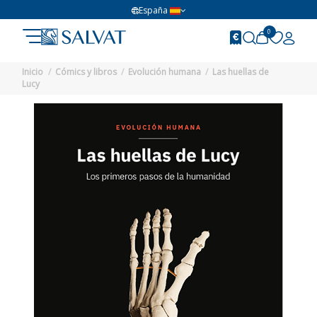
España
0
Inicio
Cómics y libros
Evolución humana
Las huellas de
Lucy