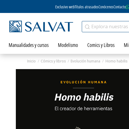
Exclusivo web
Títulos atrasados
Conócenos
Contacto
Manualidades y cursos
Modelismo
Comics y Libros
Mi
Inicio
Cómics y libros
Evolución humana
Homo habilis
Zoom