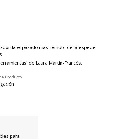
e aborda el pasado más remoto de la especie
s.
 herramientas´ de Laura Martín-Francés.
de Producto
lgación
bles para