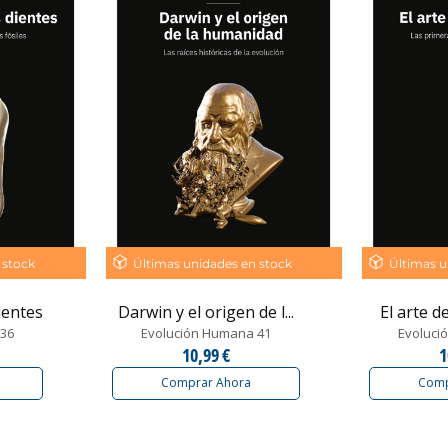
 stock
Últimas unidades en stock
Últimas u
ientes
Darwin y el origen de l...
El arte d
 36
Evolución Humana 41
Evoluci
10,99 €
1
Comprar Ahora
Comp