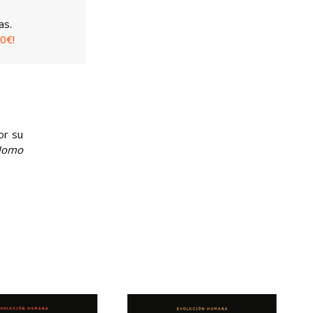
as.
0€!
or su
Homo