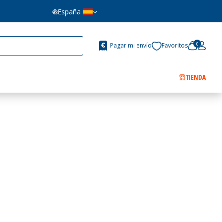
España
0
Pagar mi envío
Favoritos
TIENDA