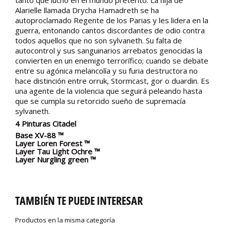
tanto que luchó en el mundo pretérito. La hija de
Alarielle llamada Drycha Hamadreth se ha
autoproclamado Regente de los Parias y les lidera en la
guerra, entonando cantos discordantes de odio contra
todos aquellos que no son sylvaneth. Su falta de
autocontrol y sus sanguinarios arrebatos genocidas la
convierten en un enemigo terrorífico; cuando se debate
entre su agónica melancolía y su furia destructora no
hace distinción entre orruk, Stormcast, gor o duardin. Es
una agente de la violencia que seguirá peleando hasta
que se cumpla su retorcido sueño de supremacía
sylvaneth.
4 Pinturas Citadel
Base XV-88 ™
Layer Loren Forest
™
Layer Tau Light Ochre
™
Layer Nurgling green
™
TAMBIÉN TE PUEDE INTERESAR
Productos en la misma categoría