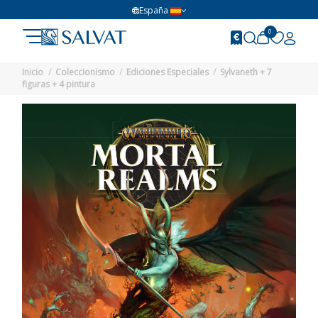
España
0
Inicio
Coleccionismo
Ediciones Especiales
Sylvaneth + 7
figuras + 4 pintura