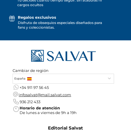
Tú decides cuánto tiempo seguir: sin ataduras ni
cargos ocultos
Regalos exclusivos
Disfruta de obsequios especiales diseñados para
fans y coleccionistas.
Cambiar de región
España
+34 911 97 56 45
infosalvat@mail.salvat.com
936 212 433
Horario de atención
De lunes a viernes de 9h a 19h
Editorial Salvat