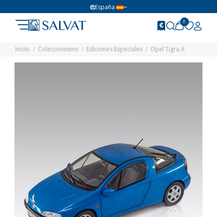
España
0
Inicio
Coleccionismo
Ediciones Especiales
Opel Tigra A