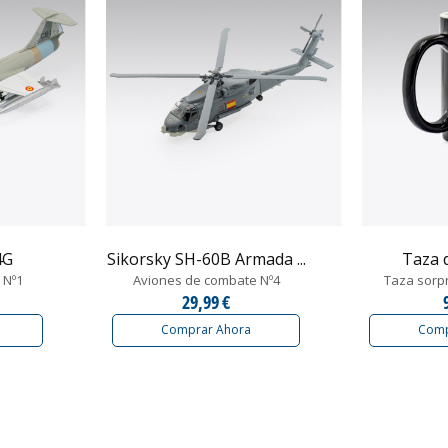
4G
Sikorsky SH-60B Armada ...
Taza 
 Nº1
Aviones de combate Nº4
Taza sorp
29,99 €
Comprar Ahora
Comp