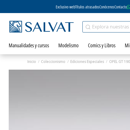
Exclusivo web
Títulos atrasados
Conócenos
Contacto
Manualidades y cursos
Modelismo
Comics y Libros
Mi
Inicio
Coleccionismo
Ediciones Especiales
OPEL GT 19
Zoom