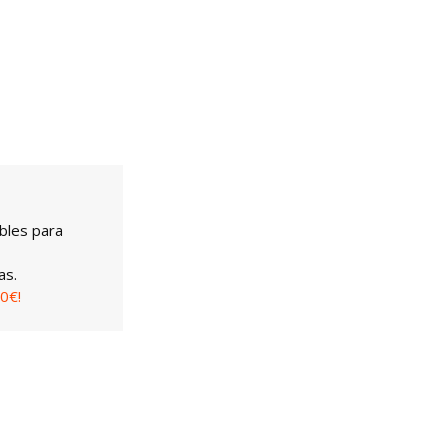
bles para
as.
0€!