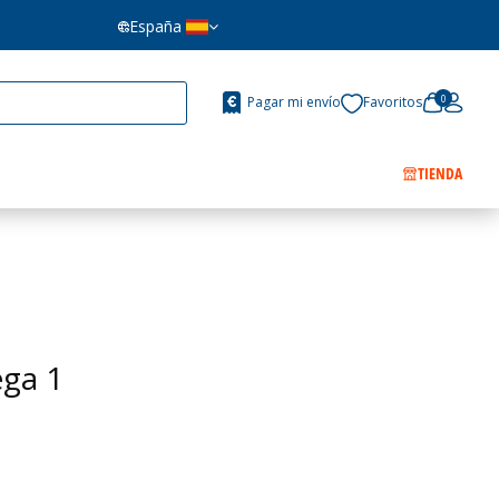
España
0
Pagar mi envío
Favoritos
TIENDA
ega 1