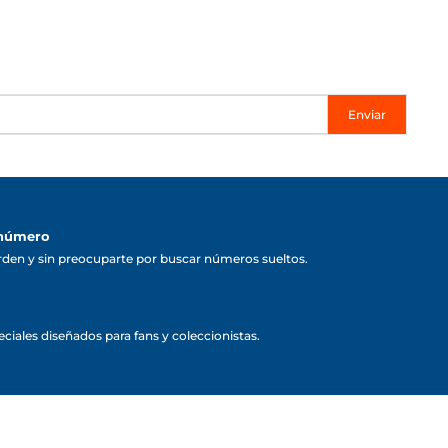
Enviar
 número
rden y sin preocuparte por buscar números sueltos.
ciales diseñados para fans y coleccionistas.