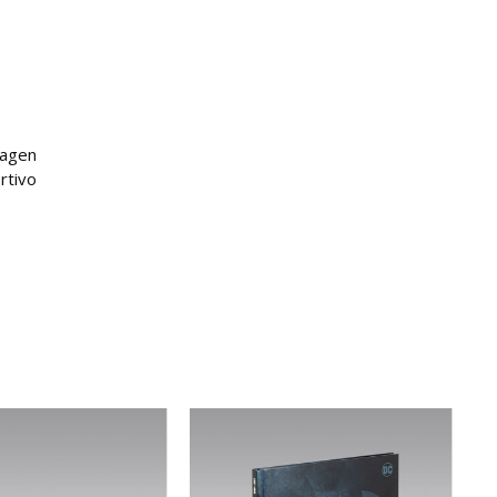
magen
rtivo