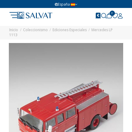
España
0
Inicio
Coleccionismo
Ediciones Especiales
Mercedes LP
1113