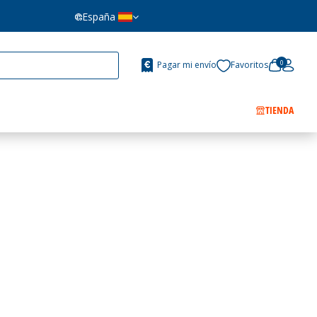
España
0
Pagar mi envío
Favoritos
TIENDA