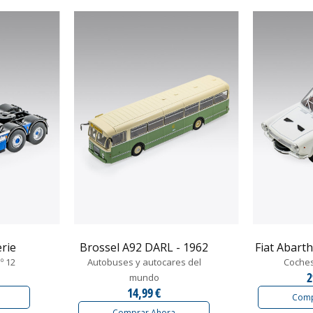
rie
Brossel A92 DARL - 1962
Fiat Abarth
º 12
Autobuses y autocares del
Coches
2
mundo
14,99 €
Comp
Comprar Ahora