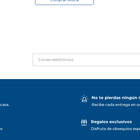
No te pierdas ningún
casa.
Recibe cada entrega en o
Regalos exclusivos
os
Disfruta de obsequios espe