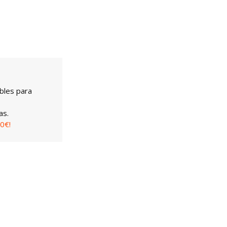
bles para
as.
0€!