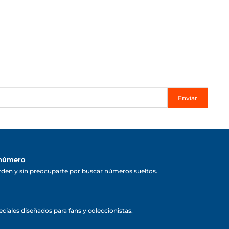
Enviar
 número
rden y sin preocuparte por buscar números sueltos.
ciales diseñados para fans y coleccionistas.