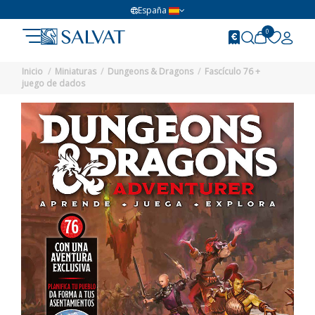
España
0
Inicio
Miniaturas
Dungeons & Dragons
Fascículo 76 +
juego de dados