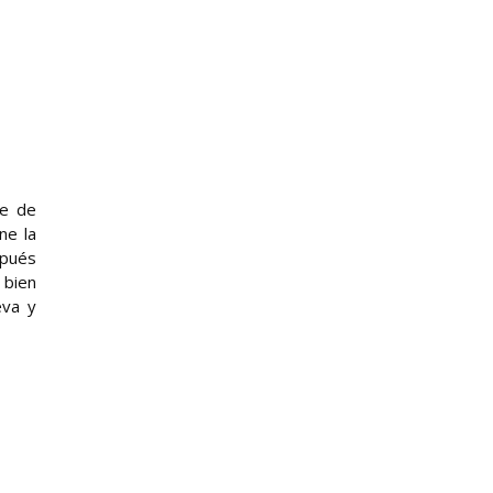
se de
ne la
spués
 bien
eva y