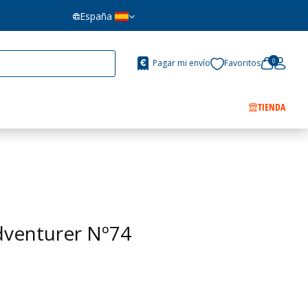
España
0
Pagar mi envío
Favoritos
TIENDA
venturer Nº74