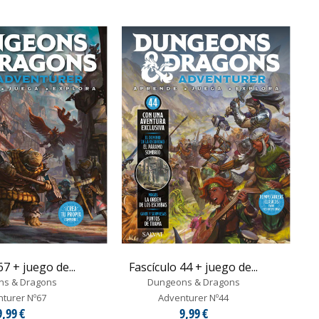
67 + juego de...
Fascículo 44 + juego de...
ns & Dragons
Dungeons & Dragons
turer Nº67
Adventurer Nº44
9,99 €
9,99 €