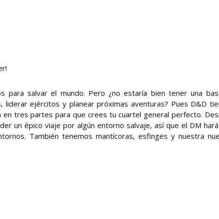
r!
s para salvar el mundo. Pero ¿no estaría bien tener una ba
os, liderar ejércitos y planear próximas aventuras? Pues D&D tie
 en tres partes para que crees tu cuartel general perfecto. De
er un épico viaje por algún entorno salvaje, así que el DM hará
entornos. También tenemos mantícoras, esfinges y nuestra nu