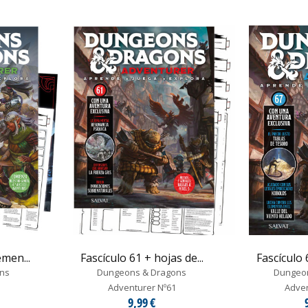
emen...
Fascículo 61 + hojas de...
Fascículo 
ns
Dungeons & Dragons
Dungeo
Adventurer Nº61
Adven
9,99 €