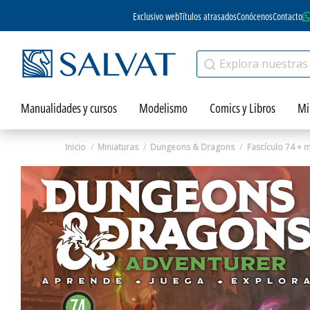
Exclusivo web
Títulos atrasados
Conócenos
Contacto
Manualidades y cursos
Modelismo
Comics y Libros
Mi
Inicio
Miniaturas
Dungeons & Dragons
Fascículo 74 + 
Zoom