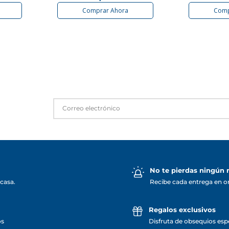
Comprar Ahora
Comp
No te pierdas ningún
casa.
Recibe cada entrega en o
Regalos exclusivos
os
Disfruta de obsequios espe