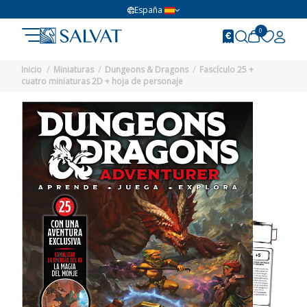
España
0
Inicio
Miniaturas
Dungeons & Dragons
Fascículo 25 +
cuatro miniaturas 2D + hoja de personaje