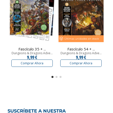
Últimas unidades en stock
Fascículo 35 + ...
Fascículo 54 + ...
Dungeons & Dragons Adve...
Dungeons & Dragons Adve...
Du
9,99 €
9,99 €
Comprar Ahora
Comprar Ahora
SUSCRÍBETE A NUESTRA