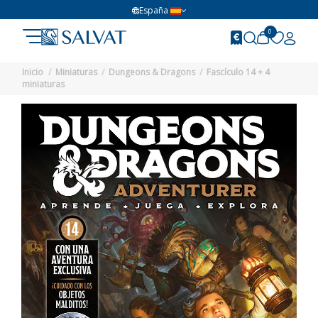
España
0
Inicio
Miniaturas
Dungeons & Dragons
Fascículo 14 + 4
miniaturas