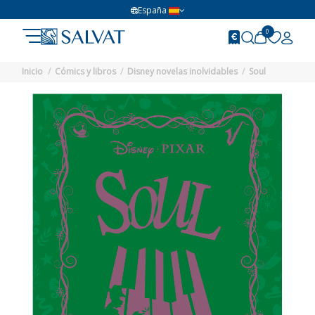
España
0
Inicio
Cómics y libros
Disney novelas inolvidables
Soul