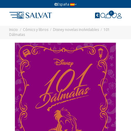
España
0
Inicio
Cómics y libros
Disney novelas inolvidables
101
Dálmatas