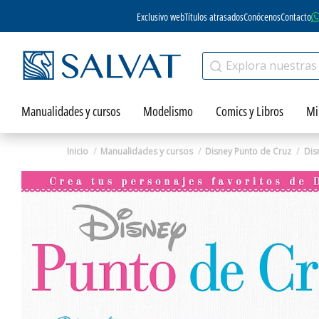
Exclusivo web
Títulos atrasados
Conócenos
Contacto
Manualidades y cursos
Modelismo
Comics y Libros
Mi
Inicio
Manualidades y cursos
Disney Punto de Cruz
Dis
Zoom