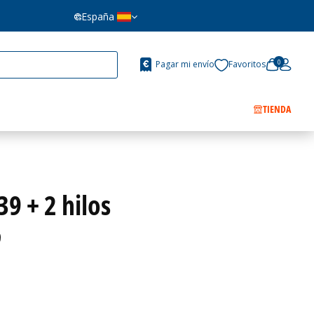
España
0
Pagar mi envío
Favoritos
TIENDA
9 + 2 hilos
9