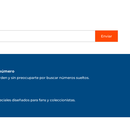
Enviar
 número
rden y sin preocuparte por buscar números sueltos.
ciales diseñados para fans y coleccionistas.