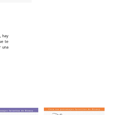
, hay
ue te
r una