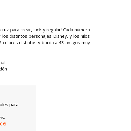
ruz para crear, lucir y regalar! Cada número
los distintos personajes Disney, y los hilos
68 colores distintos y borda a 43 amigos muy
ial
dón
bles para
as.
0€!