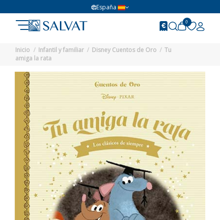
España
0
Inicio
Infantil y familiar
Disney Cuentos de Oro
Tu
amiga la rata