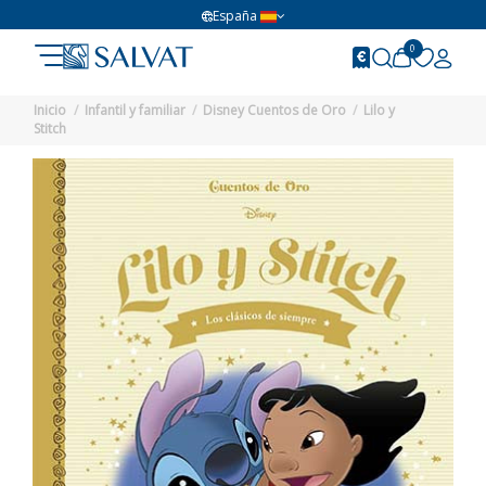
España
0
Inicio
Infantil y familiar
Disney Cuentos de Oro
Lilo y
Stitch