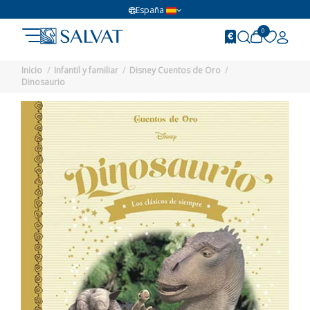
España
0
Inicio
Infantil y familiar
Disney Cuentos de Oro
Dinosaurio