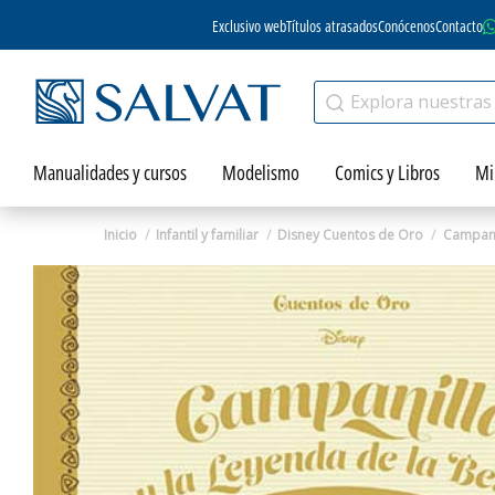
Exclusivo web
Títulos atrasados
Conócenos
Contacto
Manualidades y cursos
Modelismo
Comics y Libros
Mi
Inicio
Infantil y familiar
Disney Cuentos de Oro
Campanil
Zoom