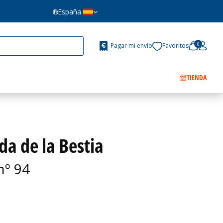
España
0
Pagar mi envío
Favoritos
TIENDA
da de la Bestia
nº 94