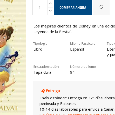
COMPRAR AHORA
Los mejores cuentos de Disney en una edición
Leyenda de la Bestia´.
Tipología
Idioma Fascículo
Tipo 
Libro
Español
Liter
y Juv
Encuadernación
Número de lomo
Tapa dura
94
Entrega
Envío estándar: Entrega en 3-5 días labora
península y Baleares.
10-14 días laborables para envíos a Canari
¡Envíos GRATIS en compras superiores a 6