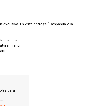
 exclusiva. En esta entrega ´Campanilla y la
de Producto
atura Infantil
enil
bles para
as.
0€!