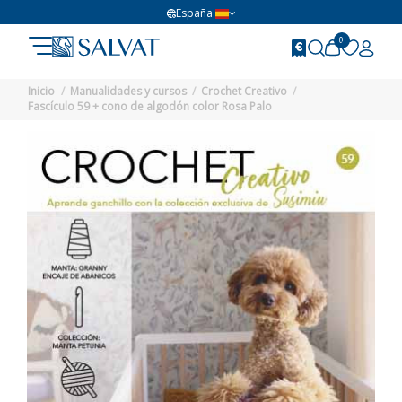
España
0
Inicio
Manualidades y cursos
Crochet Creativo
Fascículo 59 + cono de algodón color Rosa Palo