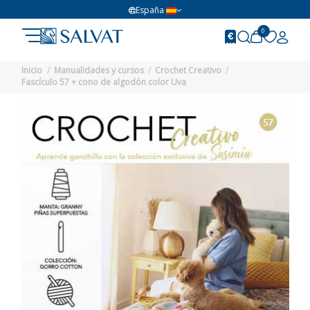
España
0
Inicio
Manualidades y cursos
Crochet Creativo
Fascículo 57 + cono de algodón color Uva