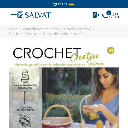
España
0
Inicio
Manualidades y cursos
Crochet Creativo
Fascículo 30 + cono de algodón color Rosa Palo