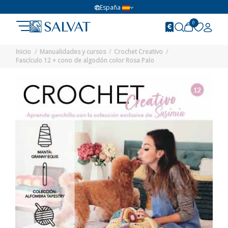
España
0
Inicio
Manualidades y cursos
Crochet Creativo
Fascículo 12 + cono de algodón color Rosa Palo