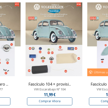
Últimas u
ro ...
Fascículo 104 + provisi...
Fascículo 
77
VW Escarabajo Nº 104
VW Esca
11,99 €
1
Comprar Ahora
Comp