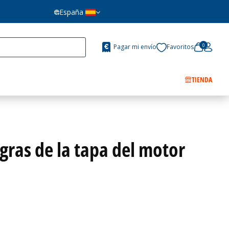
España
0
Pagar mi envío
Favoritos
TIENDA
agras de la tapa del motor