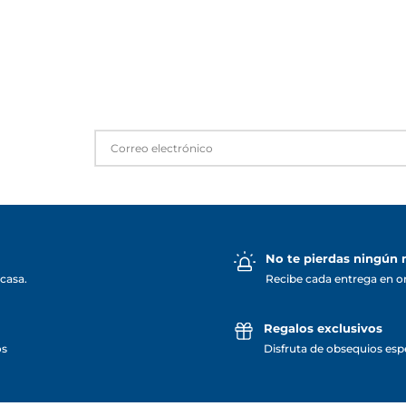
No te pierdas ningún
casa.
Recibe cada entrega en o
Regalos exclusivos
os
Disfruta de obsequios espe