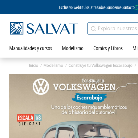
Exclusivo web
Títulos atrasados
Conócenos
Contacto
Manualidades y cursos
Modelismo
Comics y Libros
Mi
Inicio
Modelismo
Construye tu Volkswagen Escarabajo
Zoom