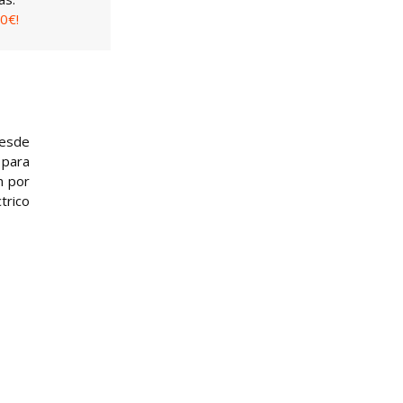
0€!
desde
 para
n por
trico