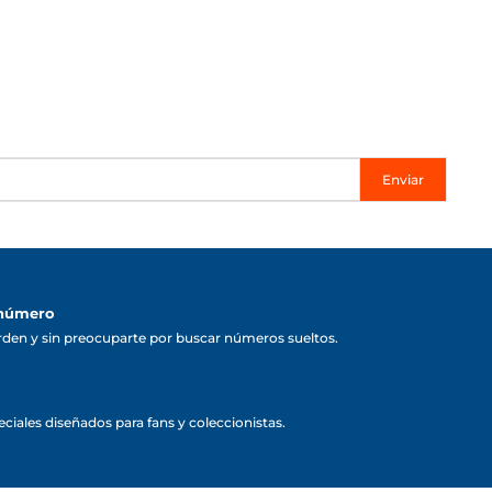
Enviar
 número
rden y sin preocuparte por buscar números sueltos.
ciales diseñados para fans y coleccionistas.