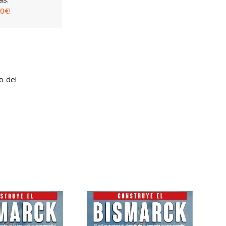
0€!
o del