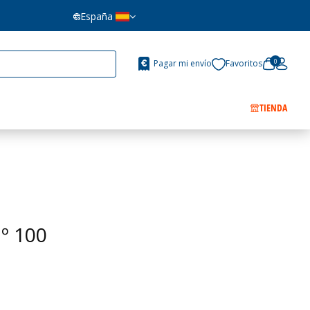
España
0
Pagar mi envío
Favoritos
TIENDA
º 100