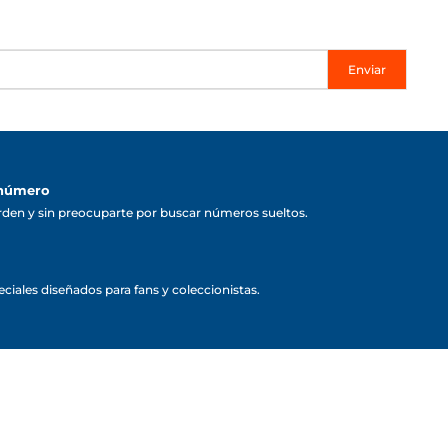
Enviar
 número
rden y sin preocuparte por buscar números sueltos.
ciales diseñados para fans y coleccionistas.