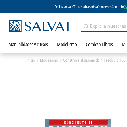
Exclusivo web
Títulos atrasados
Conócenos
Contacto
Manualidades y cursos
Modelismo
Comics y Libros
Mi
Inicio
Modelismo
Construye el Bismarck
Fascículo 100 
Zoom