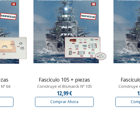
ezas
Fascículo 105 + piezas
Fascícul
 Nº 64
Construye el Bismarck Nº 105
Construye e
12,99 €
1
Comprar Ahora
Comp