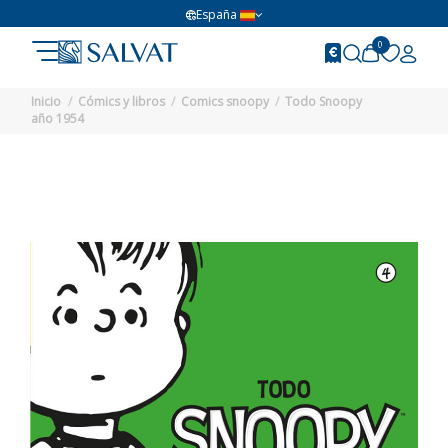
España
0
Inicio
Cómics y libros
Comics snoopy
Todo Snoopy
año 1954