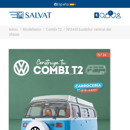
España
0
Inicio
Modelismo
Combi T2
Nº24 El bastidor central del
chasis