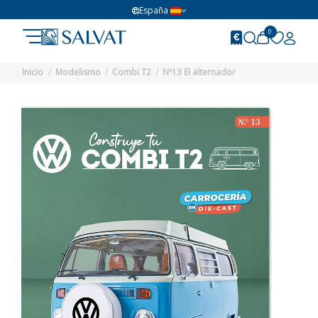
España
0
Inicio
Modelismo
Combi T2
Nº13 El alternador