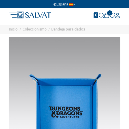
España
0
Inicio
Coleccionismo
Bandeja para dados