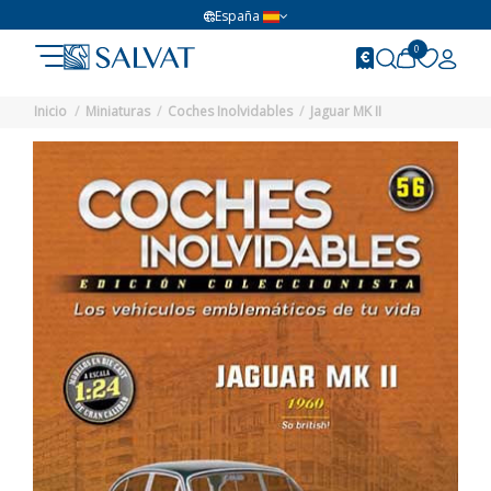
España
0
Inicio
Miniaturas
Coches Inolvidables
Jaguar MK II