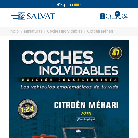
España
0
Inicio
Miniaturas
Coches Inolvidables
Citroën Méhari