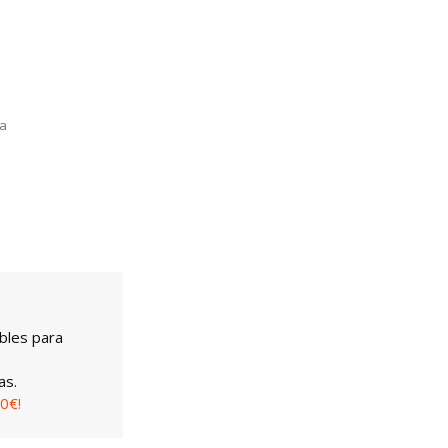
la
bles para
as.
0€!