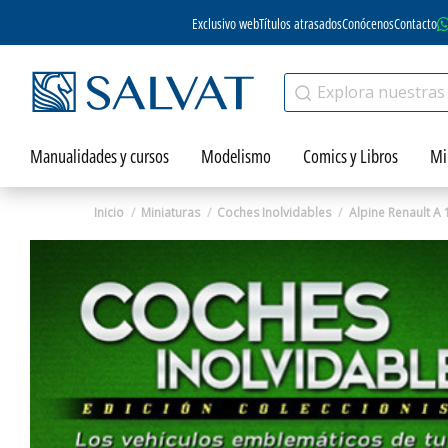
Exclusivo web
Títulos atrasados
Conócenos
Contacto
Manualidades y cursos
Modelismo
Comics y Libros
Mi
Inicio
Miniaturas
Coches Inolvidables
Alpine Renault A
Zoom
Zoom