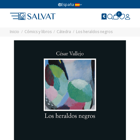
España
0
Inicio
Cómics y libros
Cátedra
Los heraldos negros