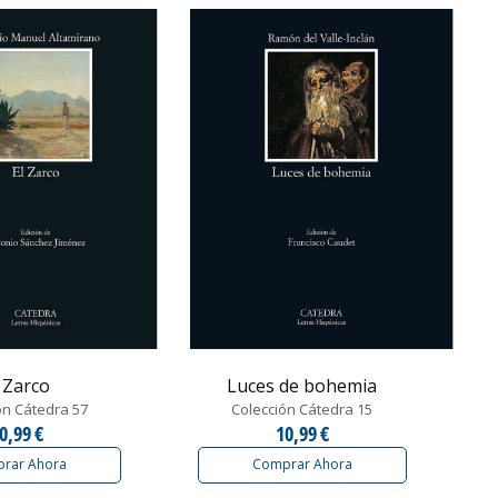
l Zarco
Luces de bohemia
ón Cátedra 57
Colección Cátedra 15
0,99 €
10,99 €
rar Ahora
Comprar Ahora