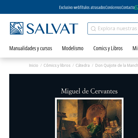
Exclusivo web
Títulos atrasados
Conócenos
Contacto
Manualidades y cursos
Modelismo
Comics y Libros
Mi
Inicio
Cómics y libros
Cátedra
Don Quijote de la Manch
Zoom