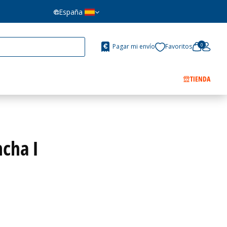
España
0
Pagar mi envío
Favoritos
TIENDA
cha I