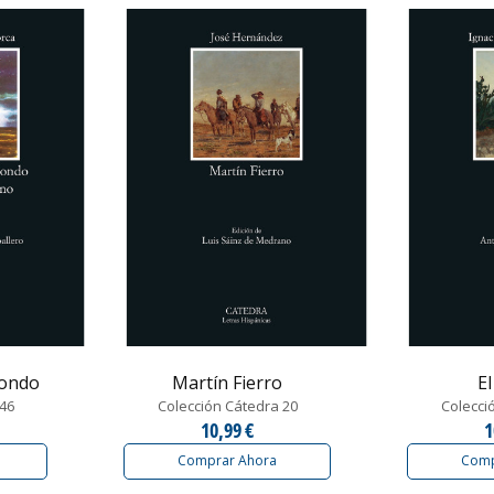
Jondo
Martín Fierro
E
 46
Colección Cátedra 20
Colecci
10,99 €
1
Comprar Ahora
Comp