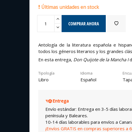
Últimas unidades en stock
COMPRAR AHORA
Antología de la literatura española e hisp
todos los géneros literarios y los grandes clás
En esta entrega,
Don Quijote de la Mancha I
d
Tipología
Idioma
Encu
Libro
Español
Tapa
Entrega
Envío estándar: Entrega en 3-5 días labora
península y Baleares.
10-14 días laborables para envíos a Canari
¡Envíos GRATIS en compras superiores a 6