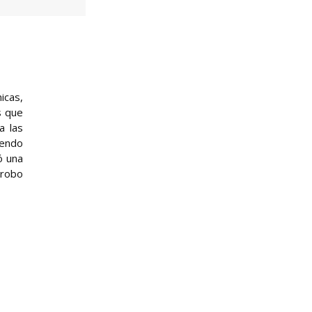
icas,
s que
a las
iendo
ó una
 robo