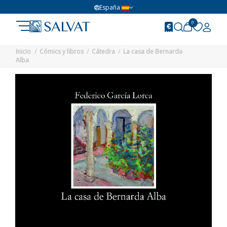
España
0
Inicio
Cómics y libros
Cátedra
La casa de Bernarda
Alba