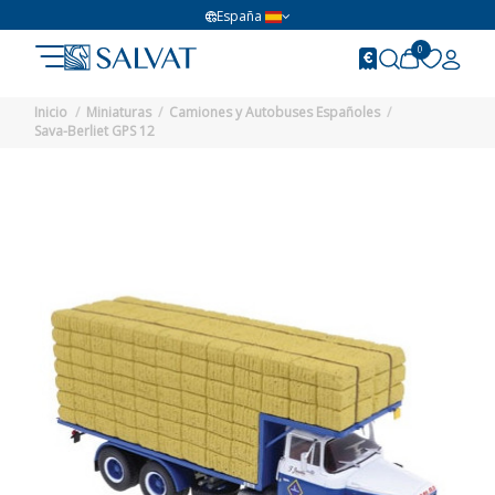
España
0
Inicio
Miniaturas
Camiones y Autobuses Españoles
Sava-Berliet GPS 12