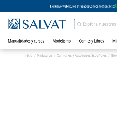
Exclusivo web
Títulos atrasados
Conócenos
Contacto
Manualidades y cursos
Modelismo
Comics y Libros
Mi
Inicio
Miniaturas
Camiones y Autobuses Españoles
Ebr
Zoom