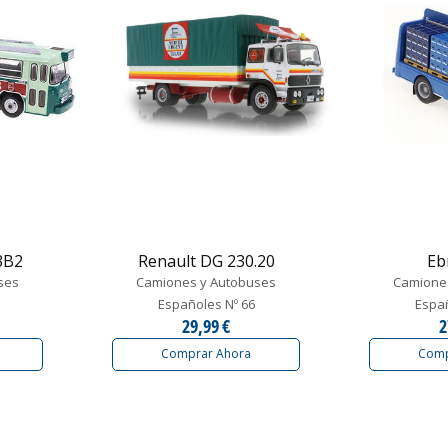
A3B2
Renault DG 230.20
Eb
ses
Camiones y Autobuses
Camione
Españoles Nº 66
Españ
29,99 €
2
Comprar Ahora
Comp