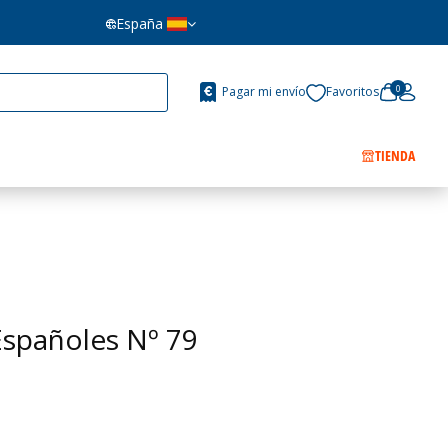
España
0
Pagar mi envío
Favoritos
TIENDA
spañoles Nº 79