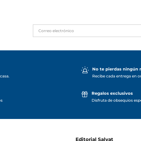
No te pierdas ningún
casa.
Recibe cada entrega en o
Regalos exclusivos
os
Disfruta de obsequios espe
Editorial Salvat