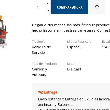
COMPRAR AHORA
Llegan a tus manos las más fieles reproduc
hecho historia en nuestras carreteras. Con es
Tipología
Idioma Fascículo
Esca
Vehículo de
Español
1:43
Servicio
Tipo de Producto
Material
Camión y
Die Cast
Autobús
Entrega
Envío estándar: Entrega en 3-5 días labora
península y Baleares.
10-14 días laborables para envíos a Canari