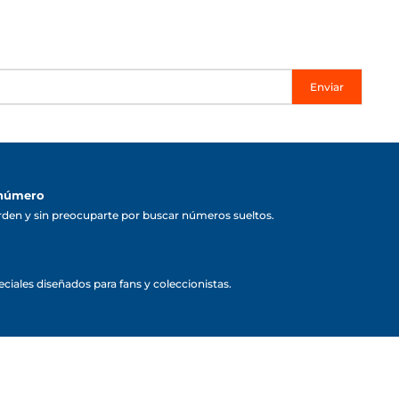
Enviar
 número
rden y sin preocuparte por buscar números sueltos.
ciales diseñados para fans y coleccionistas.