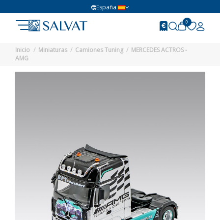
España
0
Inicio
Miniaturas
Camiones Tuning
MERCEDES ACTROS -
AMG