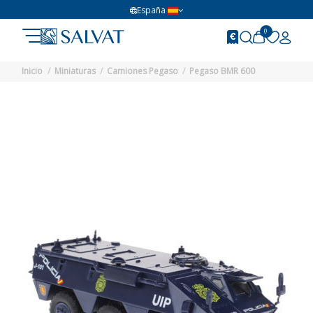
España
0
Inicio
Miniaturas
Camiones Pegaso
Pegaso BMR 600