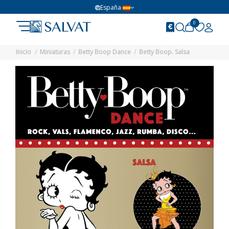
España
0
Inicio
Miniaturas
Betty Boop Dance
Betty Boop. Salsa