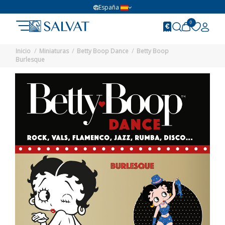
España
0
Inicio
Miniaturas
Betty Boop Dance
Betty Boop
Burlesque