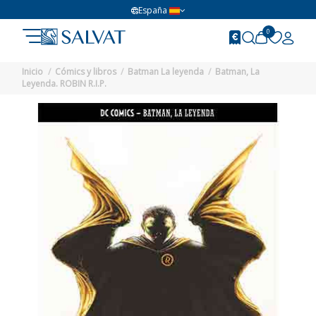
España
0
Inicio
Cómics y libros
Batman La leyenda
Batman, La
Leyenda. ROBIN R.I.P.