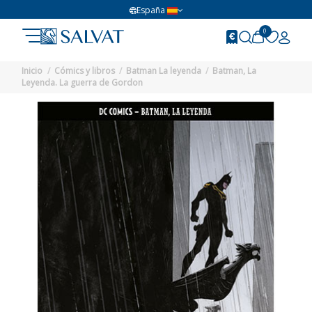
España
0
Inicio
Cómics y libros
Batman La leyenda
Batman, La
Leyenda. La guerra de Gordon