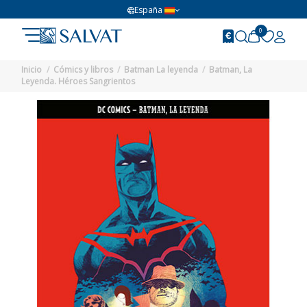
España
0
Inicio
Cómics y libros
Batman La leyenda
Batman, La
Leyenda. Héroes Sangrientos