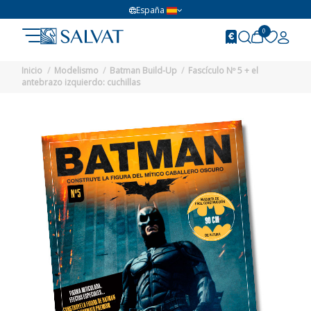
España
0
Inicio
Modelismo
Batman Build-Up
Fascículo Nº 5 + el
antebrazo izquierdo: cuchillas