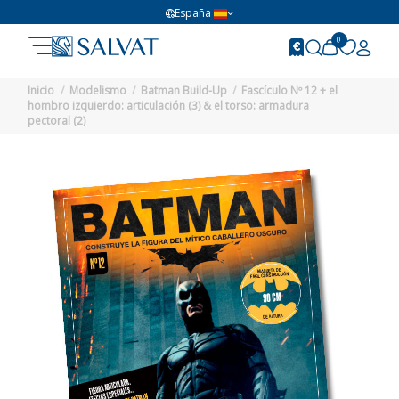
España
0
Inicio
Modelismo
Batman Build-Up
Fascículo Nº 12 + el
hombro izquierdo: articulación (3) & el torso: armadura
pectoral (2)