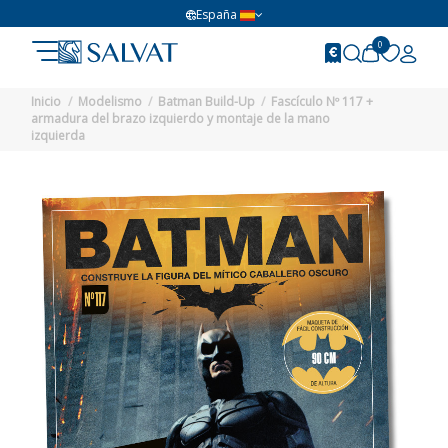
España
0
Inicio
Modelismo
Batman Build-Up
Fascículo Nº 117 +
armadura del brazo izquierdo y montaje de la mano
izquierda