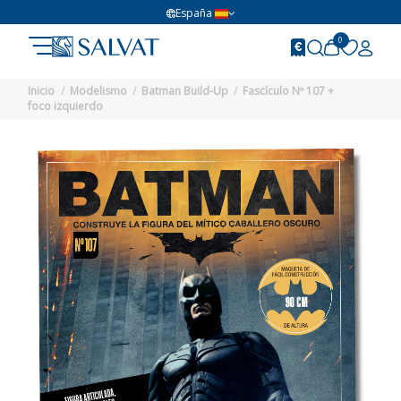
España
0
Inicio
Modelismo
Batman Build-Up
Fascículo Nº 107 +
foco izquierdo