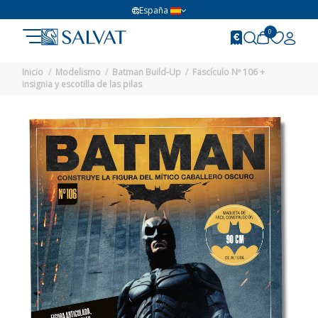
España
0
Inicio
Modelismo
Batman Build-Up
Fascículo Nº 106 +
insignia y escotilla de las pilas