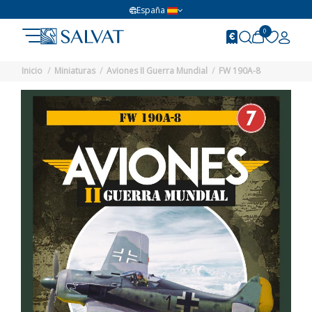
España
0
Inicio
Miniaturas
Aviones II Guerra Mundial
FW 190A-8