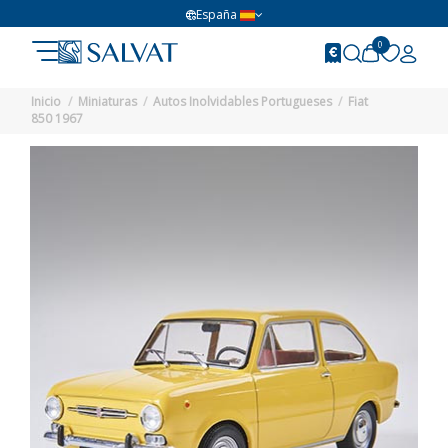
España
0
Inicio
Miniaturas
Autos Inolvidables Portugueses
Fiat
850 1967